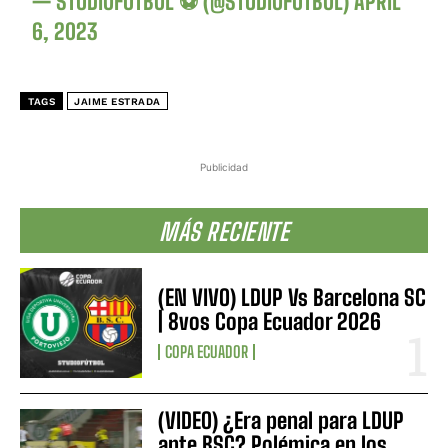
— STUDIOFÚTBOL ⚽ (@STUDIOFUTBOL)
APRIL
6, 2023
TAGS
JAIME ESTRADA
Publicidad
MÁS RECIENTE
(EN VIVO) LDUP Vs Barcelona SC
| 8vos Copa Ecuador 2026
COPA ECUADOR
(VIDEO) ¿Era penal para LDUP
ante BSC? Polémica en los