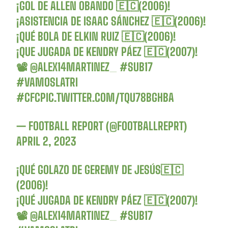
¡GOL DE ALLEN OBANDO 🇪🇨(2006)!
¡ASISTENCIA DE ISAAC SÁNCHEZ 🇪🇨(2006)!
¡QUÉ BOLA DE ELKIN RUIZ 🇪🇨(2006)!
¡QUE JUGADA DE KENDRY PÁEZ 🇪🇨(2007)!
📽️
@ALEX14MARTINEZ_
#SUB17
#VAMOSLATRI
#CFC
PIC.TWITTER.COM/TQU78BGHBA
— FOOTBALL REPORT (@FOOTBALLREPRT)
APRIL 2, 2023
¡QUÉ GOLAZO DE GEREMY DE JESÚS🇪🇨
(2006)!
¡QUÉ JUGADA DE KENDRY PÁEZ 🇪🇨(2007)!
📽️
@ALEX14MARTINEZ_
#SUB17