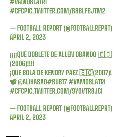
#VAMOSLATRI
#CFC
PIC.TWITTER.COM/B8BLF8JTM2
— FOOTBALL REPORT (@FOOTBALLREPRT)
APRIL 2, 2023
¡¡¡¡QUÉ DOBLETE DE ALLEN OBANDO 🇪🇨
(2006)!!!!
¡QUE BOLA DE KENDRY PÁEZ 🇪🇨(2007)!
📽️
@ALIHASA0
#SUB17
#VAMOSLATRI
#CFC
PIC.TWITTER.COM/9Y0VTR8JCI
— FOOTBALL REPORT (@FOOTBALLREPRT)
APRIL 2, 2023