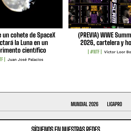
e un cohete de SpaceX
(PREVIA) WWE Summ
ctará la Luna en un
2026, cartelera y h
rimento científico
#NTF
Víctor Loor Bo
TF
Juan José Palacios
MUNDIAL 2026
LIGAPRO
SÍGUENOS EN NUESTRAS REDES