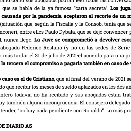
tiano como sus abogados podrán leer todas las conversaci
n que se habla de la ya famosa “carta secreta”.
Los jugad
causada por la pandemia aceptaron el recorte de un me
(situación que, según la Fiscalía y la Consob, tenía que s
anconeri, entre ellos Paulo Dybala, que se dejó convence
al, nunca llegó.
La Juve se comprometió a devolver esos
 abogado Federico Restano (y no en las sedes de Serie
a más tardar el 31 de julio de 2021·el acuerdo para una p
 la tercera el compromiso a pagarla también en caso de v
 caso es el de Cristiano
, que al final del verano de 2021 
do que recibir los meses de sueldo aplazados en los dos añ
antero todavía no ha recibido y sus abogados están tra
ay también alguna incongruencia. El consejero delegado M
ntender, “no hay nada pendiente con Ronaldo”. Lo más pro
E DIARIO AS