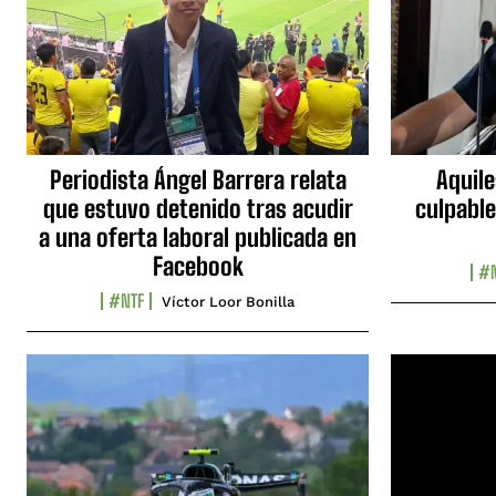
Periodista Ángel Barrera relata
Aquile
que estuvo detenido tras acudir
culpable
a una oferta laboral publicada en
Facebook
#N
#NTF
Víctor Loor Bonilla