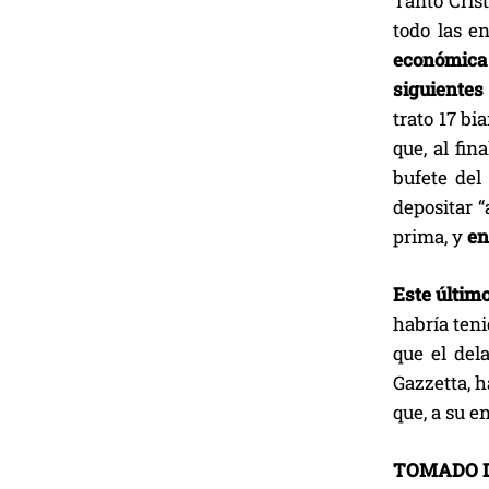
Tanto Cris
todo las e
económica 
siguientes
trato 17 bi
que, al fin
bufete del
depositar “
prima, y
en
Este último
habría teni
que el del
Gazzetta, h
que, a su e
TOMADO D