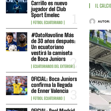
Carrillo es nuevo
IL CALCI
jugador del Club
Sport Emelec
AUTOR:
FÚTBOL ECUATORIANO
#DatoHavoline Más
de 30 años después:
Un ecuatoriano
vestirá la camiseta
de Boca Juniors
ECUATORIANOS DEL EXTERIOR
OFICIAL: Boca Juniors
confirma la llegada
de Enner Valencia
FÚTBOL ECUATORIANO
OFICIAL: Real Madrid