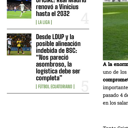
renovó a Vinicius
hasta el 2032
LA LIGA
Desde LDUP y la
posible alineación
indebida de BSC:
“Nos pareció
asombroso, la
A la enorm
logística debe ser
uno de los
completa”
comprometi
FÚTBOL ECUATORIANO
importante
pasado 4 de
en los sala