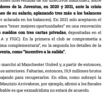
ones intervenidas de los directivos bianconeri, sobre
ores de la Juventus, en 2020 y 2021, ante la crisis
s de su salario, aplazando tres más a los balances
er aclarada en los balances). En 2021 solo aceptaron el
r para “tener mejores oportunidades” en una renovación
 sueldos con tres cartas privadas
, depositadas en el
 A y FIGC). En la primera el club se comprometía a
rima complementaria”, en la segunda los detalles de la
enta, como “incentivo a la salida”.
se marchó al Manchester United y, a partir de entonces,
os anteriores. Faltarían, entonces, 19,9 millones brutos
bajando para recuperarlos. En ellos, como subrayó la
aurizio Arrivabene, por ejemplo, afirmó a los fiscales
bable es que exmadridista no estará de acuerdo.