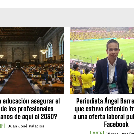
a educación asegurar el
Periodista Ángel Barre
 de los profesionales
que estuvo detenido tr
ianos de aquí al 2030?
a una oferta laboral pu
Facebook
TF
Juan José Palacios
#NTF
Víctor Loor Bo