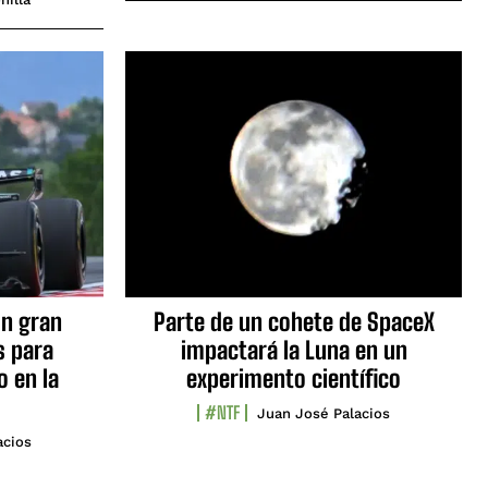
n gran
Parte de un cohete de SpaceX
s para
impactará la Luna en un
o en la
experimento científico
#NTF
Juan José Palacios
acios