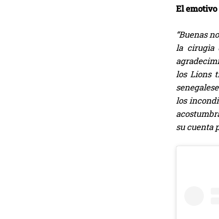
El emotivo
“Buenas no
la cirugì
agradecimie
los Lions 
senegaleses
los incond
acostumbrad
su cuenta 