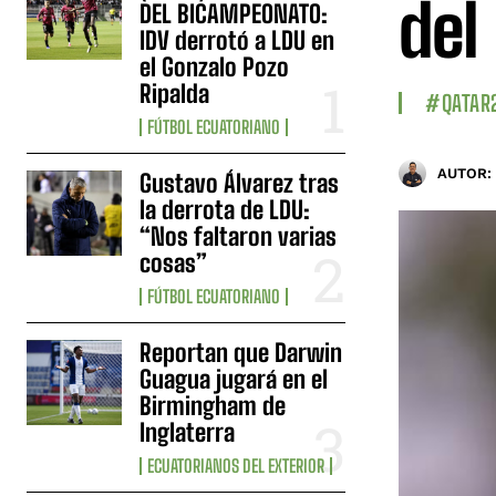
del
DEL BICAMPEONATO:
IDV derrotó a LDU en
el Gonzalo Pozo
Ripalda
#QATAR
FÚTBOL ECUATORIANO
AUTOR:
Gustavo Álvarez tras
la derrota de LDU:
“Nos faltaron varias
cosas”
FÚTBOL ECUATORIANO
Reportan que Darwin
Guagua jugará en el
Birmingham de
Inglaterra
ECUATORIANOS DEL EXTERIOR