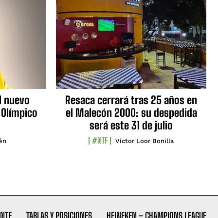
l nuevo
Resaca cerrará tras 25 años en
 Olímpico
el Malecón 2000: su despedida
será este 31 de julio
#NTF
lén
Víctor Loor Bonilla
NTF
TABLAS Y POSICIONES
HEINEKEN – CHAMPIONS LEAGUE