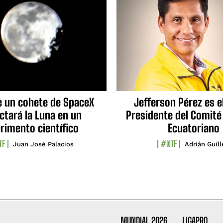
e un cohete de SpaceX
Jefferson Pérez es e
ctará la Luna en un
Presidente del Comité
rimento científico
Ecuatoriano
TF
#NTF
Juan José Palacios
Adrián Guil
MUNDIAL 2026
LIGAPRO