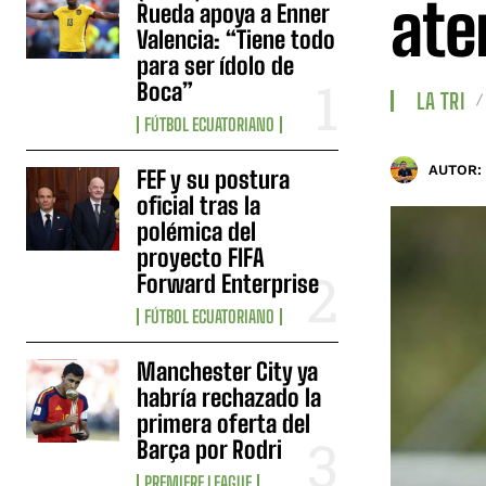
ate
Rueda apoya a Enner
Valencia: “Tiene todo
para ser ídolo de
Boca”
LA TRI
FÚTBOL ECUATORIANO
AUTOR:
FEF y su postura
oficial tras la
polémica del
proyecto FIFA
Forward Enterprise
FÚTBOL ECUATORIANO
Manchester City ya
habría rechazado la
primera oferta del
Barça por Rodri
PREMIERE LEAGUE