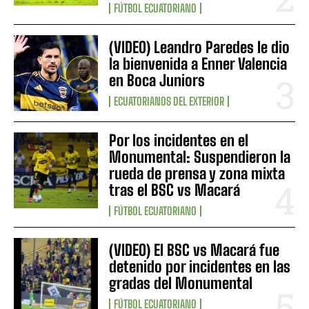
FÚTBOL ECUATORIANO
(VIDEO) Leandro Paredes le dio
la bienvenida a Enner Valencia
en Boca Juniors
ECUATORIANOS DEL EXTERIOR
Por los incidentes en el
Monumental: Suspendieron la
rueda de prensa y zona mixta
tras el BSC vs Macará
FÚTBOL ECUATORIANO
(VIDEO) El BSC vs Macará fue
detenido por incidentes en las
gradas del Monumental
FÚTBOL ECUATORIANO