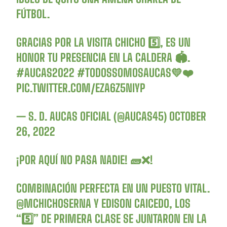
FÚTBOL.
GRACIAS POR LA VISITA CHICHO 5️⃣, ES UN
HONOR TU PRESENCIA EN LA CALDERA 🏟.
#AUCAS2022
#TODOSSOMOSAUCAS
💛❤️
PIC.TWITTER.COM/EZA6Z5NIYP
— S. D. AUCAS OFICIAL (@AUCAS45)
OCTOBER
26, 2022
¡POR AQUÍ NO PASA NADIE! 🧱❌!
COMBINACIÓN PERFECTA EN UN PUESTO VITAL.
@MCHICHOSERNA
Y EDISON CAICEDO, LOS
“5️⃣” DE PRIMERA CLASE SE JUNTARON EN LA