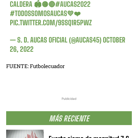
CALDERA 🏟🟡🔴
#AUCAS2022
#TODOSSOMOSAUCAS
💛❤️
PIC.TWITTER.COM/9SSQ1R5PWZ
— S. D. AUCAS OFICIAL (@AUCAS45)
OCTOBER
26, 2022
FUENTE: Futbolecuador
Publicidad
MÁS RECIENTE