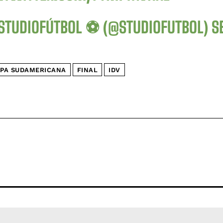
STUDIOFÚTBOL ⚽ (@STUDIOFUTBOL)
S
PA SUDAMERICANA
FINAL
IDV