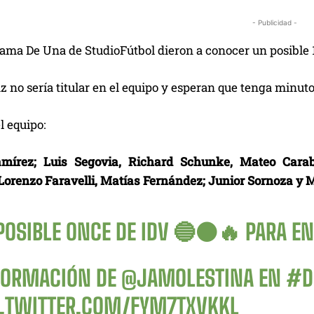
- Publicidad -
rama De Una de StudioFútbol dieron a conocer un posible 
z no sería titular en el equipo y esperan que tenga minut
l equipo:
mírez; Luis Segovia, Richard Schunke, Mateo Caraba
 Lorenzo Faravelli, Matías Fernández; Junior Sornoza y 
POSIBLE ONCE DE IDV 🔵⚫️🔥 PARA E
FORMACIÓN DE
@JAMOLESTINA
EN
#D
C.TWITTER.COM/FYM7TXVKKL