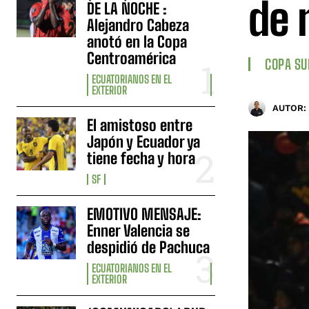
de
DE LA NOCHE :
Alejandro Cabeza
anotó en la Copa
Centroamérica
COPA S
ECUATORIANOS EN EL
EXTERIOR
AUTOR:
El amistoso entre
Japón y Ecuador ya
tiene fecha y hora
SF
EMOTIVO MENSAJE:
Enner Valencia se
despidió de Pachuca
ECUATORIANOS EN EL
EXTERIOR