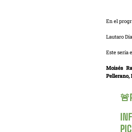
En el prog
Lautaro Día
Este sería e
Moisés Ra
Pellerano,
🚨
IN
PI