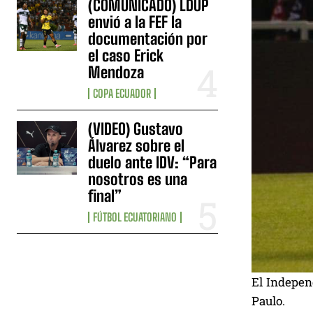
(COMUNICADO) LDUP
envió a la FEF la
documentación por
el caso Erick
Mendoza
COPA ECUADOR
(VIDEO) Gustavo
Álvarez sobre el
duelo ante IDV: “Para
nosotros es una
final”
FÚTBOL ECUATORIANO
El Independ
Paulo.