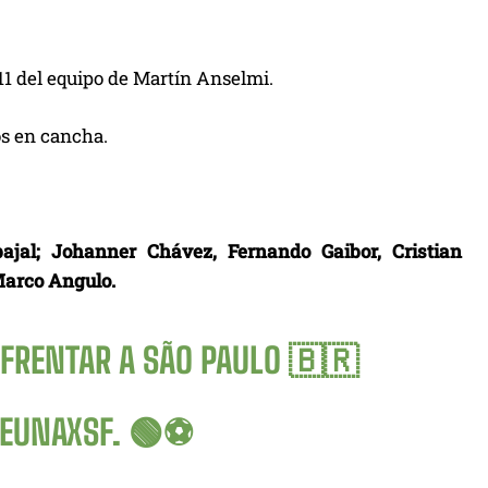
11 del equipo de Martín Anselmi.
os en cancha.
jal; Johanner Chávez, Fernando Gaibor, Cristian
Marco Angulo.
NFRENTAR A SÃO PAULO 🇧🇷
EUNAXSF
. 🟢⚽️