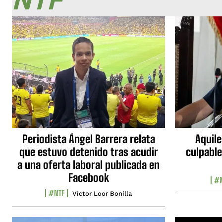
NTF
Periodista Ángel Barrera relata
Aquile
que estuvo detenido tras acudir
culpable
a una oferta laboral publicada en
Facebook
#N
#NTF
Víctor Loor Bonilla