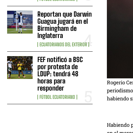
Reportan que Darwin
Guagua jugará en el
Birmingham de
Inglaterra
ECUATORIANOS DEL EXTERIOR
FEF notificó a BSC
por protesta de
LDUP: tendrá 48
horas para
Rogerio Cen
responder
periodismo
FÚTBOL ECUATORIANO
habiendo si
Habiendo p
en el marca