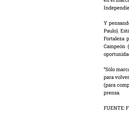
Independie
Y pensando
Paulo). Est
Fortaleza 
Campeón (g
oportunida
“Sólo marca 
para volver
(para comp
prensa.
FUENTE: F