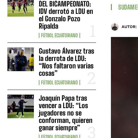
DEL BICAMPEONATO:
SUDAME
IDV derrotó a LDU en
el Gonzalo Pozo
Ripalda
AUTOR:
FÚTBOL ECUATORIANO
Gustavo Álvarez tras
la derrota de LDU:
“Nos faltaron varias
cosas”
FÚTBOL ECUATORIANO
Joaquín Papa tras
vencer a LDU: “Los
jugadores no se
conforman, quieren
ganar siempre”
FÚTBOL ECUATORIANO