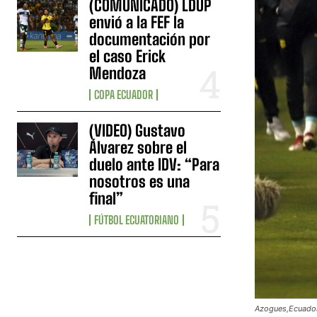
(COMUNICADO) LDUP
envió a la FEF la
documentación por
el caso Erick
Mendoza
COPA ECUADOR
(VIDEO) Gustavo
Álvarez sobre el
duelo ante IDV: “Para
nosotros es una
final”
FÚTBOL ECUATORIANO
Azogues,Ecuador 