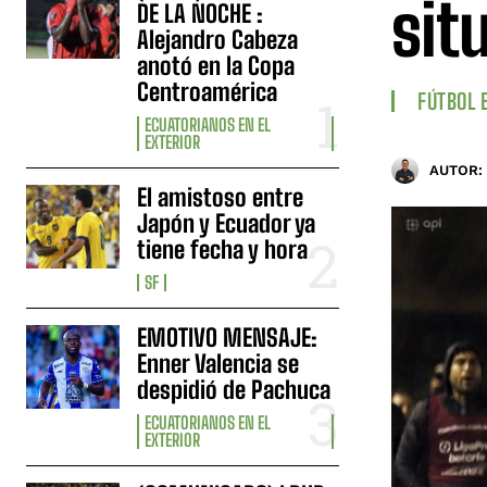
sit
DE LA NOCHE :
Alejandro Cabeza
anotó en la Copa
Centroamérica
FÚTBOL 
ECUATORIANOS EN EL
EXTERIOR
AUTOR:
El amistoso entre
Japón y Ecuador ya
tiene fecha y hora
SF
EMOTIVO MENSAJE:
Enner Valencia se
despidió de Pachuca
ECUATORIANOS EN EL
EXTERIOR