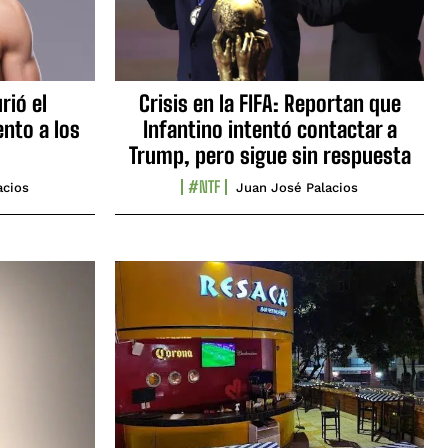
rió el
Crisis en la FIFA: Reportan que
nto a los
Infantino intentó contactar a
Trump, pero sigue sin respuesta
#NTF
acios
Juan José Palacios