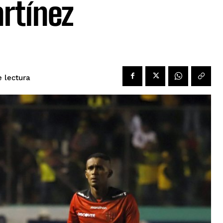
artínez
e lectura