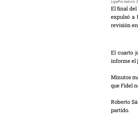
LigaPro betcris 
El final de
expulsó a 
revisión en
El cuarto 
informe el 
Minutos más
que Fidel n
Roberto Sá
partido.