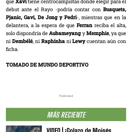
que
Xavi
tiene centrocampistas donde elegir para el
debut ante el Rayo -podría contar con
Busquets,
Pjanic, Gavi, De Jong y Pedri
-, mientras que en la
delantera, a la espera de que
Ferran
reciba el alta,
solo dispondría de
Aubameyang
y
Memphis
, ya que
ni
Dembélé
, ni
Raphinha
ni
Lewy
cuentan aún con
ficha.
TOMADO DE MUNDO DEPORTIVO
Publicidad
MÁS RECIENTE
VIDEO | ¡Golazo de Moisés