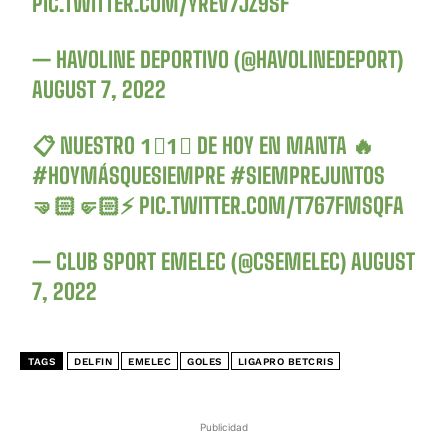
PIC.TWITTER.COM/YREV7JZ9SF
— HAVOLINE DEPORTIVO (@HAVOLINEDEPORT)
AUGUST 7, 2022
📋 NUESTRO 1⃣1⃣ DE HOY EN MANTA 🔥
#HOYMÁSQUESIEMPRE
#SIEMPREJUNTOS
🤜🏻🤛🏻⚡
PIC.TWITTER.COM/T767FMSQFA
— CLUB SPORT EMELEC (@CSEMELEC)
AUGUST
7, 2022
TAGS
DELFIN
EMELEC
GOLES
LIGAPRO BETCRIS
Publicidad