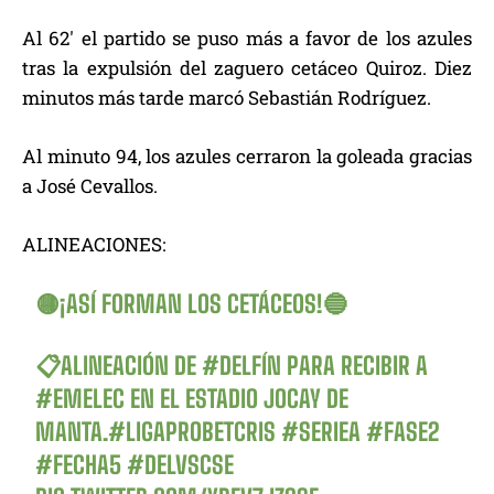
Al 62′ el partido se puso más a favor de los azules
tras la expulsión del zaguero cetáceo Quiroz. Diez
minutos más tarde marcó Sebastián Rodríguez.
Al minuto 94, los azules cerraron la goleada gracias
a José Cevallos.
ALINEACIONES:
🟡¡ASÍ FORMAN LOS CETÁCEOS!🔵
📋ALINEACIÓN DE
#DELFÍN
PARA RECIBIR A
#EMELEC
EN EL ESTADIO JOCAY DE
MANTA.
#LIGAPROBETCRIS
#SERIEA
#FASE2
#FECHA5
#DELVSCSE