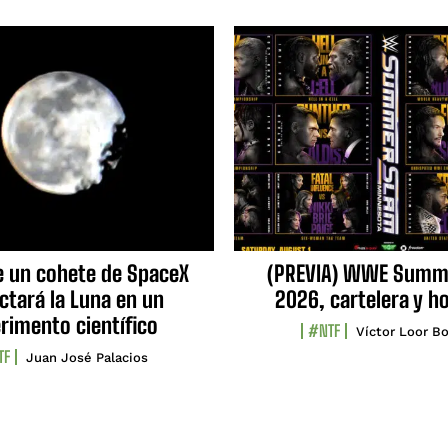
e un cohete de SpaceX
(PREVIA) WWE Summ
ctará la Luna en un
2026, cartelera y h
rimento científico
#NTF
Víctor Loor Bo
TF
Juan José Palacios