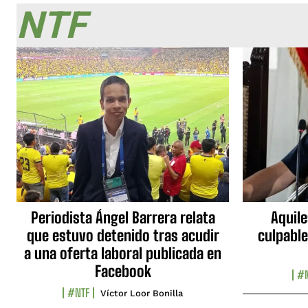
NTF
Periodista Ángel Barrera relata
Aquile
que estuvo detenido tras acudir
culpable
a una oferta laboral publicada en
Facebook
#N
#NTF
Víctor Loor Bonilla