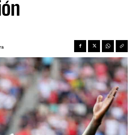
ión
ra