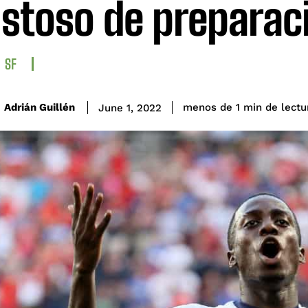
stoso de preparac
SF
de lectu
Adrián Guillén
menos de 1
min
June 1, 2022