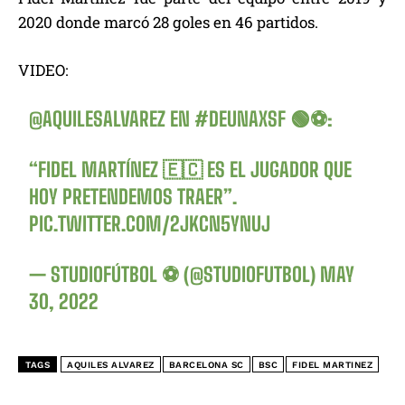
2020 donde marcó 28 goles en 46 partidos.
VIDEO:
@AQUILESALVAREZ
EN
#DEUNAXSF
🟢⚽️:
“FIDEL MARTÍNEZ 🇪🇨 ES EL JUGADOR QUE
HOY PRETENDEMOS TRAER”.
PIC.TWITTER.COM/2JKCN5YNUJ
— STUDIOFÚTBOL ⚽ (@STUDIOFUTBOL)
MAY
30, 2022
TAGS
AQUILES ALVAREZ
BARCELONA SC
BSC
FIDEL MARTINEZ