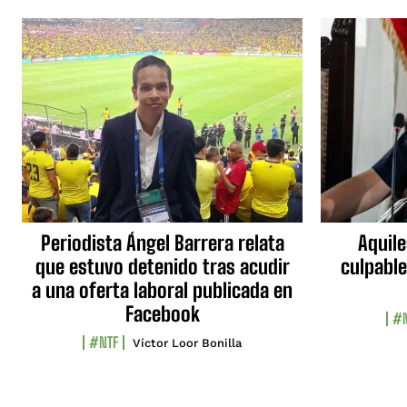
Periodista Ángel Barrera relata
Aquile
que estuvo detenido tras acudir
culpable
a una oferta laboral publicada en
Facebook
#N
#NTF
Víctor Loor Bonilla