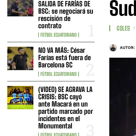
Sud
SALIDA DE FARÍAS DE
BSC: se negociará su
rescisión de
contrato
GOLES
FÚTBOL ECUATORIANO
AUTOR:
NO VA MÁS: César
Farías está fuera de
Barcelona SC
FÚTBOL ECUATORIANO
(VIDEO) SE AGRAVA LA
CRISIS: BSC cayó
ante Macará en un
partido marcado por
incidentes en el
Monumental
FÚTBOL ECUATORIANO