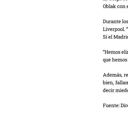
Oblak con 
Durante los
Liverpool. 
Si el Madrid
“Hemos eli
que hemos c
Además, re
bien, fall
decir miedo
Fuente: Dir