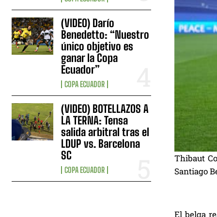
(VIDEO) Darío
Benedetto: “Nuestro
único objetivo es
ganar la Copa
Ecuador”
COPA ECUADOR
(VIDEO) BOTELLAZOS A
LA TERNA: Tensa
salida arbitral tras el
LDUP vs. Barcelona
SC
Thibaut Co
COPA ECUADOR
Santiago Be
El belga r