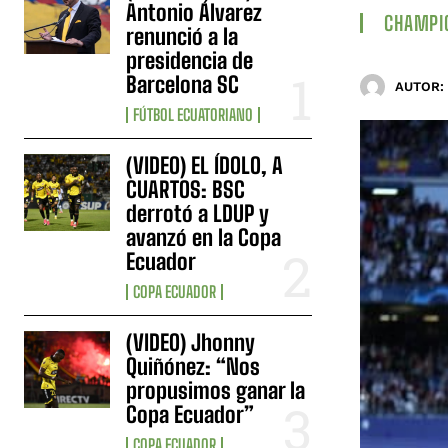
Antonio Álvarez
CHAMPI
renunció a la
presidencia de
Barcelona SC
AUTOR:
FÚTBOL ECUATORIANO
(VIDEO) EL ÍDOLO, A
CUARTOS: BSC
derrotó a LDUP y
avanzó en la Copa
Ecuador
COPA ECUADOR
(VIDEO) Jhonny
Quiñónez: “Nos
propusimos ganar la
Copa Ecuador”
COPA ECUADOR