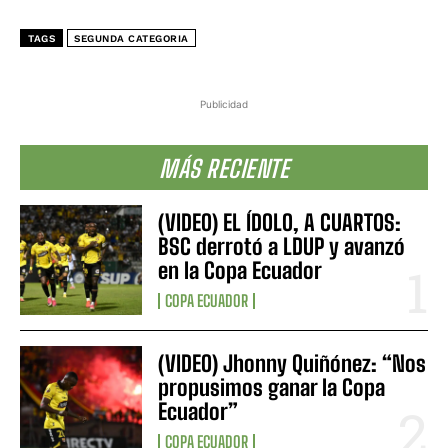
TAGS
SEGUNDA CATEGORIA
Publicidad
MÁS RECIENTE
(VIDEO) EL ÍDOLO, A CUARTOS:
BSC derrotó a LDUP y avanzó
en la Copa Ecuador
COPA ECUADOR
(VIDEO) Jhonny Quiñónez: “Nos
propusimos ganar la Copa
Ecuador”
COPA ECUADOR