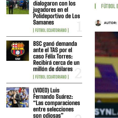
dialogaron con los
FÚTBOL 
jugadores en el
Polideportivo de Los
Samanes
AUTOR:
FÚTBOL ECUATORIANO
BSC ganó demanda
ante el TAS por el
caso Félix Torres:
Recibirá cerca de un
millón de dólares
FÚTBOL ECUATORIANO
(VIDEO) Luis
Fernando Suárez:
“Las comparaciones
entre selecciones
son odiosas”