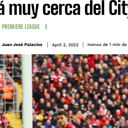
á muy cerca del Cit
PREMIERE LEAGUE
de
Juan José Palacios
menos de 1
min
April 2, 2022