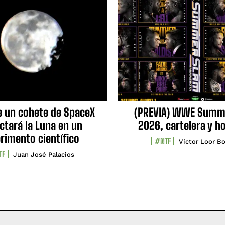
e un cohete de SpaceX
(PREVIA) WWE Summ
ctará la Luna en un
2026, cartelera y h
rimento científico
#NTF
Víctor Loor Bo
TF
Juan José Palacios