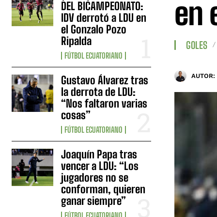
en 
DEL BICAMPEONATO:
IDV derrotó a LDU en
el Gonzalo Pozo
Ripalda
GOLES
FÚTBOL ECUATORIANO
AUTOR:
Gustavo Álvarez tras
la derrota de LDU:
“Nos faltaron varias
cosas”
FÚTBOL ECUATORIANO
Joaquín Papa tras
vencer a LDU: “Los
jugadores no se
conforman, quieren
ganar siempre”
FÚTBOL ECUATORIANO