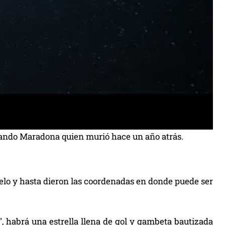
ando Maradona quien murió hace un año atrás.
ielo y hasta dieron las coordenadas en donde puede ser
″, habrá una estrella llena de gol y gambeta bautizada