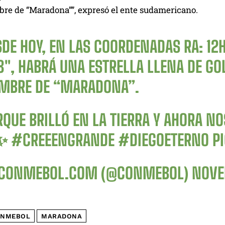
bre de “Maradona””, expresó el ente sudamericano.
DE HOY, EN LAS COORDENADAS RA: 12H
8″, HABRÁ UNA ESTRELLA LLENA DE GO
MBRE DE “MARADONA”.
QUE BRILLÓ EN LA TIERRA Y AHORA NO
️✨
#CREEENGRANDE
#DIEGOETERNO
P
CONMEBOL.COM (@CONMEBOL)
NOVE
NMEBOL
MARADONA