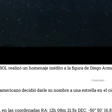
L realizó un homenaje inédito a la figura de Diego Arm
- Publicidad -
americano decidió darle su nombre a una estrella en el c
 en las coordenadas RA: 12h 08m 21.5s DEC: -50° 50′ 16.8