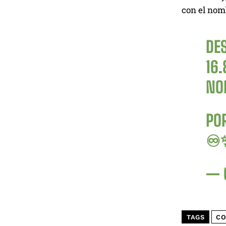
con el nom
DES
16.
NO
POR
♾
— 
TAGS
CO