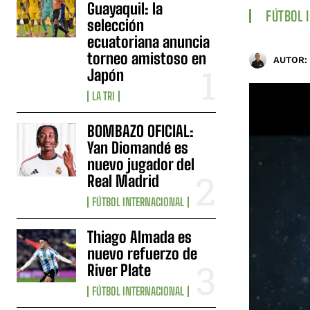
Guayaquil: la
FÚTBOL 
selección
ecuatoriana anuncia
torneo amistoso en
AUTOR:
Japón
LA TRI
BOMBAZO OFICIAL:
Yan Diomandé es
nuevo jugador del
Real Madrid
FÚTBOL INTERNACIONAL
Thiago Almada es
nuevo refuerzo de
River Plate
FÚTBOL INTERNACIONAL