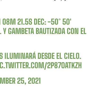
 08M 21.5S DEC: -50° 50′
L Y GAMBETA BAUTIZADA CON EL
S ILUMINARÁ DESDE EL CIELO.
IC.TWITTER.COM/2P87OATKZH
MBER 25, 2021