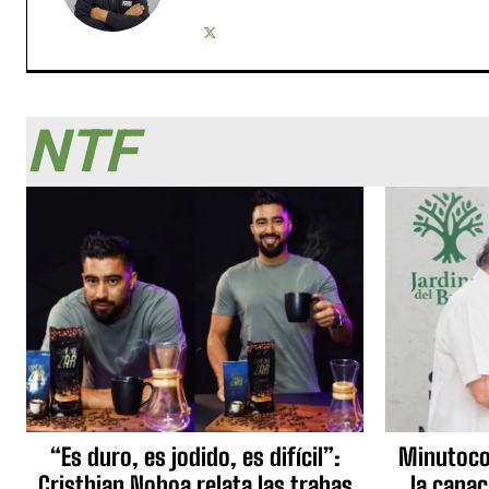
NTF
“Es duro, es jodido, es difícil”:
Minutocor
Cristhian Noboa relata las trabas
la capac