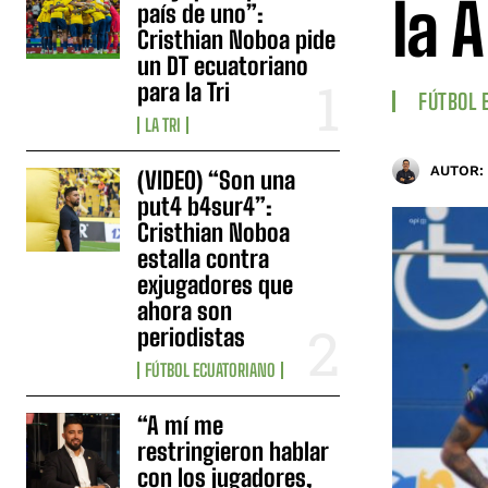
la A
país de uno”:
Cristhian Noboa pide
un DT ecuatoriano
para la Tri
FÚTBOL 
LA TRI
AUTOR:
(VIDEO) “Son una
put4 b4sur4”:
Cristhian Noboa
estalla contra
exjugadores que
ahora son
periodistas
FÚTBOL ECUATORIANO
“A mí me
restringieron hablar
con los jugadores,