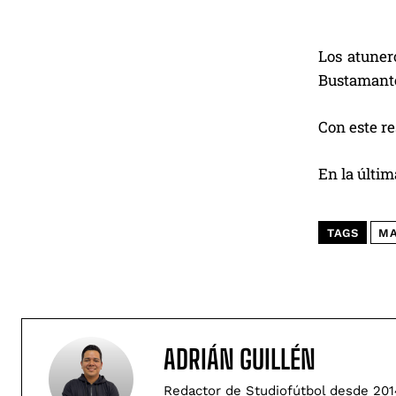
Los atuner
Bustamant
Con este re
En la últim
TAGS
MA
ADRIÁN GUILLÉN
Redactor de Studiofútbol desde 201