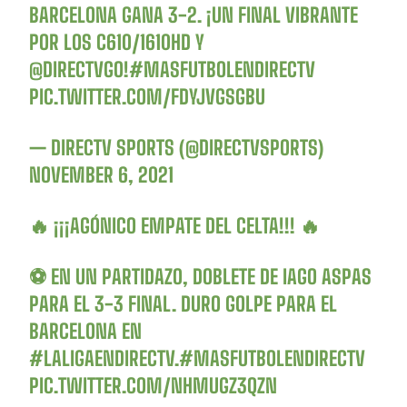
BARCELONA GANA 3-2. ¡UN FINAL VIBRANTE
POR LOS C610/1610HD Y
@DIRECTVGO
!
#MASFUTBOLENDIRECTV
PIC.TWITTER.COM/FDYJVGSGBU
— DIRECTV SPORTS (@DIRECTVSPORTS)
NOVEMBER 6, 2021
🔥 ¡¡¡AGÓNICO EMPATE DEL CELTA!!! 🔥
⚽️ EN UN PARTIDAZO, DOBLETE DE IAGO ASPAS
PARA EL 3-3 FINAL. DURO GOLPE PARA EL
BARCELONA EN
#LALIGAENDIRECTV
.
#MASFUTBOLENDIRECTV
PIC.TWITTER.COM/NHMUGZ3QZN