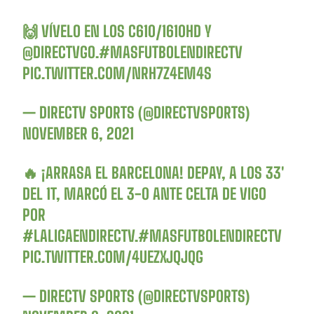
🙌 VÍVELO EN LOS C610/1610HD Y
@DIRECTVGO
.
#MASFUTBOLENDIRECTV
PIC.TWITTER.COM/NRH7Z4EM4S
— DIRECTV SPORTS (@DIRECTVSPORTS)
NOVEMBER 6, 2021
🔥 ¡ARRASA EL BARCELONA! DEPAY, A LOS 33′
DEL 1T, MARCÓ EL 3-0 ANTE CELTA DE VIGO
POR
#LALIGAENDIRECTV
.
#MASFUTBOLENDIRECTV
PIC.TWITTER.COM/4UEZXJQJQG
— DIRECTV SPORTS (@DIRECTVSPORTS)