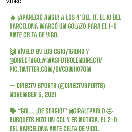
VIDEO:
🔥 ¡APARECIÓ ANSU! A LOS 4′ DEL 1T, EL 10 DEL
BARCELONA MARCÓ UN GOLAZO PARA EL 1-0
ANTE CELTA DE VIGO.
🙌 VÍVELO EN LOS C610/1610HD Y
@DIRECTVGO
.
#MASFUTBOLENDIRECTV
PIC.TWITTER.COM/OVCDWHO7OM
— DIRECTV SPORTS (@DIRECTVSPORTS)
NOVEMBER 6, 2021
🗣️ “GOL… ¡DE SERGIO!”
@GIRALTPABLO
🤣
BUSQUETS HIZO UN GOL Y ES NOTICIA. EL 2-0
DEL BARCELONA ANTE CELTA DE VIGO.