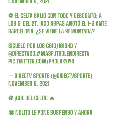
NOVEMBER 6, 2021
⚽️ EL CELTA SALIÓ CON TODO Y DESCONTÓ: A
LOS 5′ DEL 2T, IAGO ASPAS ANOTÓ EL 1-3 ANTE
BARCELONA. ¿SE VIENE LA REMONTADA?
SÍGUELO POR LOS C610/1610HD Y
@DIRECTVGO
.
#MASFUTBOLENDIRECTV
PIC.TWITTER.COM/P4OLKXYIYD
— DIRECTV SPORTS (@DIRECTVSPORTS)
NOVEMBER 6, 2021
⚽️ ¡GOL DEL CELTA! 🔥
🤩 NOLITO LE PONE SUSPENSO Y AHORA