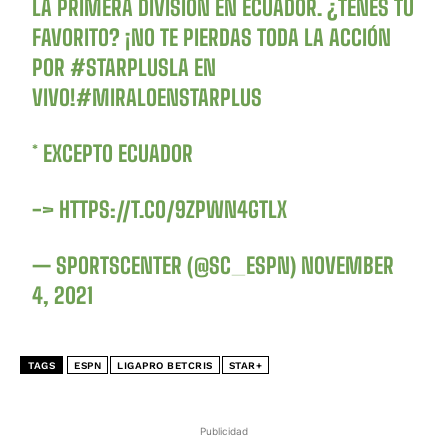
LA PRIMERA DIVISIÓN EN ECUADOR. ¿TENÉS TU
FAVORITO? ¡NO TE PIERDAS TODA LA ACCIÓN
POR
#STARPLUSLA
EN
VIVO!
#MIRALOENSTARPLUS
* EXCEPTO ECUADOR
->
HTTPS://T.CO/9ZPWN4GTLX
— SPORTSCENTER (@SC_ESPN)
NOVEMBER
4, 2021
TAGS
ESPN
LIGAPRO BETCRIS
STAR+
Publicidad