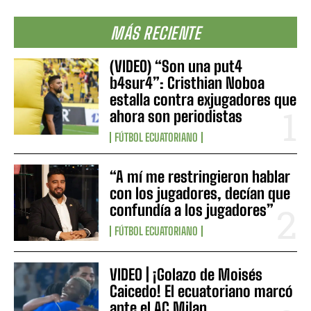
MÁS RECIENTE
(VIDEO) “Son una put4
b4sur4”: Cristhian Noboa
estalla contra exjugadores que
ahora son periodistas
FÚTBOL ECUATORIANO
“A mí me restringieron hablar
con los jugadores, decían que
confundía a los jugadores”
FÚTBOL ECUATORIANO
VIDEO | ¡Golazo de Moisés
Caicedo! El ecuatoriano marcó
ante el AC Milan