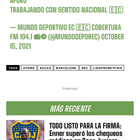
AFORO”
TRABAJANDO CON SENTIDO NACIONAL 🇪🇨
— MUNDO DEPORTIVO EC 🇪🇨 COBERTURA
FM 104.1 📻⚽ (@MUNDODEPOREC)
OCTOBER
15, 2021
TAGS
AFORO
AUCAS
BARCELONA
BSC
LIGAPROBETCRIS
Publicidad
MÁS RECIENTE
TODO LISTO PARA LA FIRMA:
Enner superó los chequeos