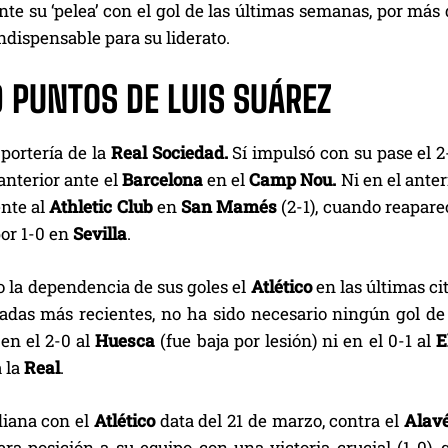
nte su ‘pelea’ con el gol de las últimas semanas, por más
ndispensable para su liderato.
9 PUNTOS DE LUIS SUÁREZ
 portería de la
Real Sociedad.
Sí impulsó con su pase el 
anterior ante el
Barcelona
en el
Camp Nou.
Ni en el anter
ente al
Athletic
Club
en
San
Mamés
(2-1), cuando reapar
por 1-0 en
Sevilla
.
o la dependencia de sus goles el
Atlético
en las últimas ci
rnadas más recientes, no ha sido necesario ningún gol d
 en el 2-0 al
Huesca
(fue baja por lesión) ni en el 0-1 al
E
 la
Real
.
diana con el
Atlético
data del 21 de marzo, contra el
Alav
era posición a su equipo con una victoria crucial (1-0),