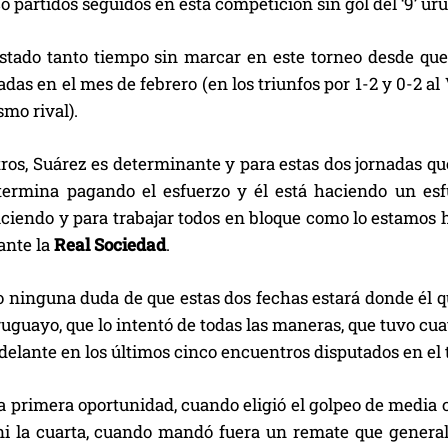
o partidos seguidos en esta competición sin gol del ‘9’ ur
stado tanto tiempo sin marcar en este torneo desde que
adas en el mes de febrero (en los triunfos por 1-2 y 0-2 al 
mo rival).
ros, Suárez es determinante y para estas dos jornadas qu
 termina pagando el esfuerzo y él está haciendo un e
ciendo y para trabajar todos en bloque como lo estamos 
 ante la
Real Sociedad
.
 ninguna duda de que estas dos fechas estará donde él quie
uguayo, que lo intentó de todas las maneras, que tuvo cuat
delante en los últimos cinco encuentros disputados en el 
a primera oportunidad, cuando eligió el golpeo de media 
 ni la cuarta, cuando mandó fuera un remate que general