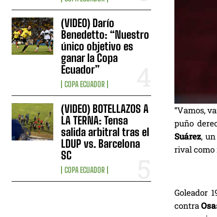
(VIDEO) Darío
Benedetto: “Nuestro
único objetivo es
ganar la Copa
Ecuador”
COPA ECUADOR
(VIDEO) BOTELLAZOS A
“Vamos, vam
LA TERNA: Tensa
puño derec
salida arbitral tras el
Suárez
, un
LDUP vs. Barcelona
rival como 
SC
COPA ECUADOR
Goleador 1
contra
Osa