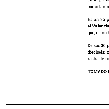
como tantas
Es un 36 p
el
Valenci
que, de no 
De sus 30 
dieciséis; 
racha de ro
TOMADO 