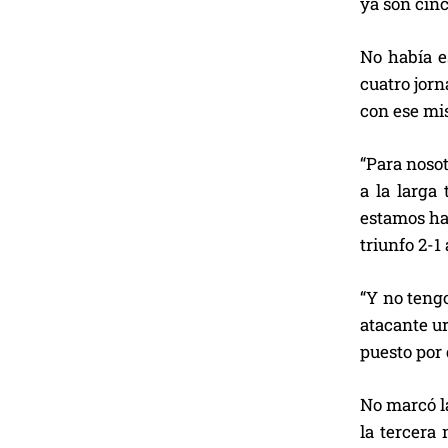
ya son cinc
No había e
cuatro jorn
con ese mis
“Para nosot
a la larga
estamos ha
triunfo 2-1
“Y no tengo
atacante ur
puesto por 
No marcó l
la tercera