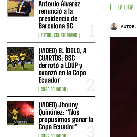
Antonio Álvarez
LA LIGA
renunció a la
presidencia de
Barcelona SC
AUTOR:
FÚTBOL ECUATORIANO
(VIDEO) EL ÍDOLO, A
CUARTOS: BSC
derrotó a LDUP y
avanzó en la Copa
Ecuador
COPA ECUADOR
(VIDEO) Jhonny
Quiñónez: “Nos
propusimos ganar la
Copa Ecuador”
COPA ECUADOR