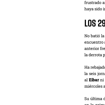
frustrado a
haya sido i
LOS 2
No batió la
encuentro 
anterior fr
la derrota 
Ha rebajad
la seis jo
al
Eibar
ni
miércoles a
Su última 
en la prim