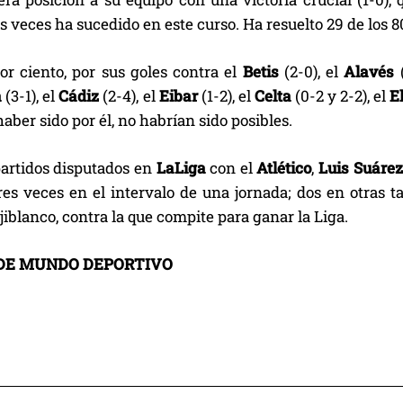
 veces ha sucedido en este curso. Ha resuelto 29 de los 8
or ciento, por sus goles contra el
Betis
(2-0), el
Alavés
a
(3-1), el
Cádiz
(2-4), el
Eibar
(1-2), el
Celta
(0-2 y 2-2), el
E
haber sido por él, no habrían sido posibles.
partidos disputados en
LaLiga
con el
Atlético
,
Luis Suáre
tres veces en el intervalo de una jornada; dos en otras 
jiblanco, contra la que compite para ganar la Liga.
DE MUNDO DEPORTIVO