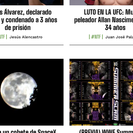
s Álvarez, declarado
LUTO EN LA UFC: Mu
 y condenado a 3 años
peleador Allan Nascime
de prisión
34 años
TF
#NTF
Jesús Alencastro
Juan José Pal
e un cohete de SpaceX
(PREVIA) WWE Summ