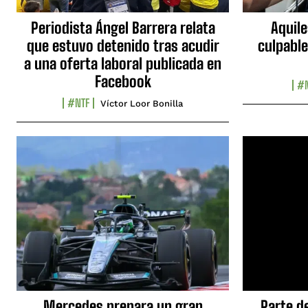
Periodista Ángel Barrera relata
Aquile
que estuvo detenido tras acudir
culpable
a una oferta laboral publicada en
Facebook
#N
#NTF
Víctor Loor Bonilla
Mercedes prepara un gran
Parte d