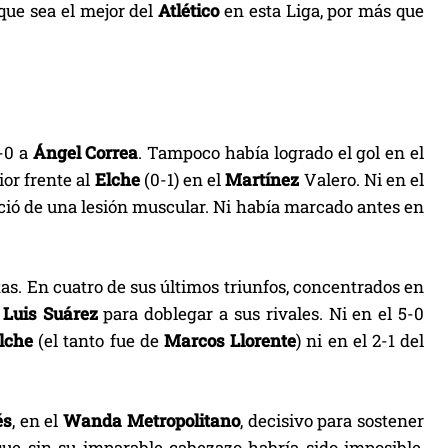
 que sea el mejor del
Atlético
en esta Liga, por más que
2-0 a
Ángel Correa
. Tampoco había logrado el gol en el
ior frente al
Elche
(0-1) en el
Martínez
Valero. Ni en el
eció de una lesión muscular. Ni había marcado antes en
tas. En cuatro de sus últimos triunfos, concentrados en
e
Luis
Suárez
para doblegar a sus rivales. Ni en el 5-0
lche
(el tanto fue de
Marcos Llorente
) ni en el 2-1 del
és
, en el
Wanda Metropolitano
, decisivo para sostener
 que sin su imparable cabezazo habría sido imposible,