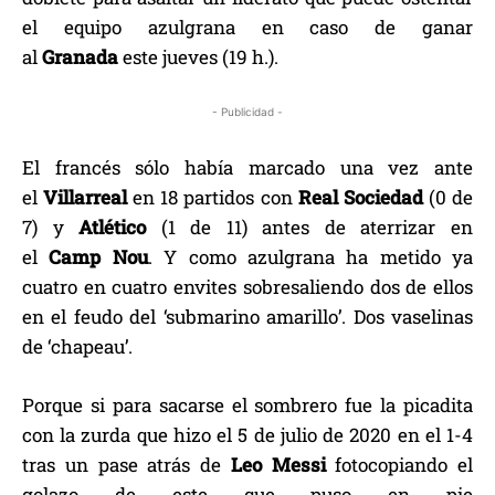
el equipo azulgrana en caso de ganar
al
Granada
este jueves (19 h.).
- Publicidad -
El francés sólo había marcado una vez ante
el
Villarreal
en 18 partidos con
Real Sociedad
(0 de
7) y
Atlético
(1 de 11) antes de aterrizar en
el
Camp
Nou
. Y como azulgrana ha metido ya
cuatro en cuatro envites sobresaliendo dos de ellos
en el feudo del ‘submarino amarillo’. Dos vaselinas
de ‘chapeau’.
Porque si para sacarse el sombrero fue la picadita
con la zurda que hizo el 5 de julio de 2020 en el 1-4
tras un pase atrás de
Leo
Messi
fotocopiando el
golazo de este que puso en pie