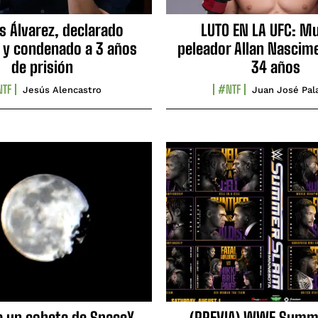
s Álvarez, declarado
LUTO EN LA UFC: Mu
 y condenado a 3 años
peleador Allan Nascime
de prisión
34 años
TF
#NTF
Jesús Alencastro
Juan José Pal
e un cohete de SpaceX
(PREVIA) WWE Summ