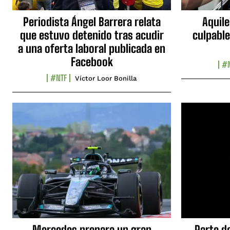
Periodista Ángel Barrera relata
Aquile
que estuvo detenido tras acudir
culpable
a una oferta laboral publicada en
Facebook
#N
#NTF
Víctor Loor Bonilla
Mercedes prepara un gran
Parte d