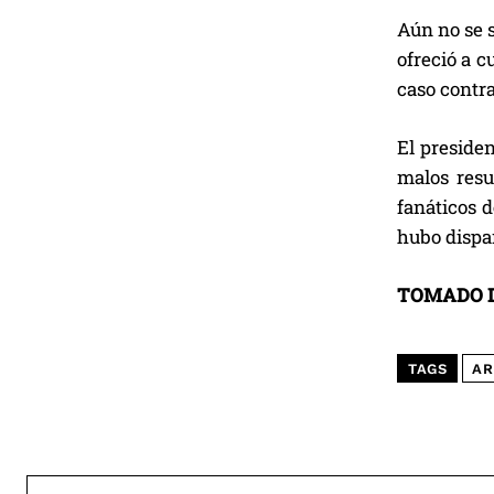
Aún no se s
ofreció a c
caso contra
El presiden
malos resu
fanáticos d
hubo dispar
TOMADO D
TAGS
AR