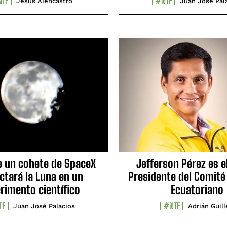
TF
#NTF
Jesús Alencastro
Juan José Pal
e un cohete de SpaceX
Jefferson Pérez es e
ctará la Luna en un
Presidente del Comité
rimento científico
Ecuatoriano
TF
#NTF
Juan José Palacios
Adrián Guil