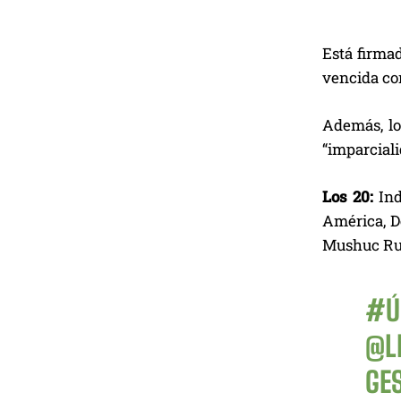
Está firmad
vencida con
Además, los
“imparciali
Los 20:
Ind
América, D
Mushuc Run
#Ú
@L
GE