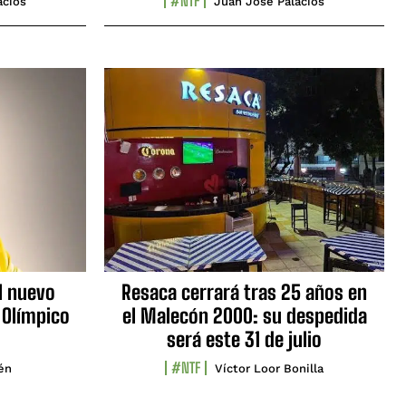
#NTF
acios
Juan José Palacios
l nuevo
Resaca cerrará tras 25 años en
 Olímpico
el Malecón 2000: su despedida
será este 31 de julio
#NTF
lén
Víctor Loor Bonilla