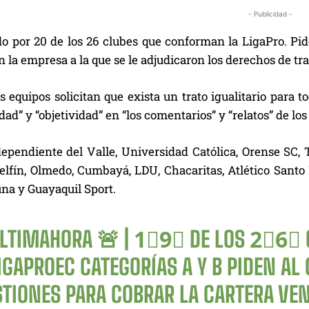
- Publicidad -
o por 20 de los 26 clubes que conforman la LigaPro. Pide
 la empresa a la que se le adjudicaron los derechos de tr
 equipos solicitan que exista un trato igualitario para t
dad” y “objetividad” en “los comentarios” y “relatos” de lo
ependiente del Valle, Universidad Católica, Orense SC, 
elfín, Olmedo, Cumbayá, LDU, Chacaritas, Atlético Santo
a y Guayaquil Sport.
LTIMAHORA
🚨 | 1⃣9⃣ DE LOS 2⃣6⃣ 
IGAPROEC
CATEGORÍAS A Y B PIDEN AL
STIONES PARA COBRAR LA CARTERA VEN