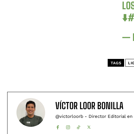
LO
⬇️
#
— 
TAGS
LI
VÍCTOR LOOR BONILLA
@victorloorb - Director Editorial en