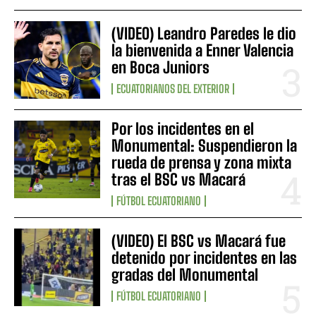
(VIDEO) Leandro Paredes le dio
la bienvenida a Enner Valencia
en Boca Juniors
ECUATORIANOS DEL EXTERIOR
Por los incidentes en el
Monumental: Suspendieron la
rueda de prensa y zona mixta
tras el BSC vs Macará
FÚTBOL ECUATORIANO
(VIDEO) El BSC vs Macará fue
detenido por incidentes en las
gradas del Monumental
FÚTBOL ECUATORIANO