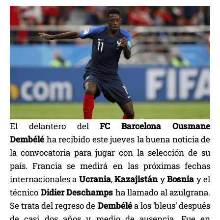
El delantero del
FC Barcelona Ousmane
Dembélé
ha recibido este jueves la buena noticia de
la convocatoria para jugar con la selección de su
país. Francia se medirá en las próximas fechas
internacionales a
Ucrania
,
Kazajistán
y
Bosnia
y el
técnico
Didier
Deschamps
ha llamado al azulgrana.
Se trata del regreso de
Dembélé
a los ‘bleus’ después
de casi dos años y medio de ausencia. Fue en