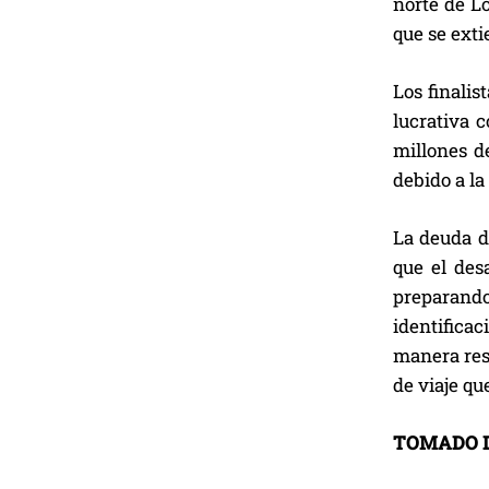
norte de L
que se exti
Los finalis
lucrativa 
millones de
debido a l
La deuda d
que el des
preparando
identificac
manera resp
de viaje q
TOMADO 