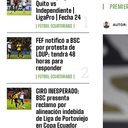
Quito vs
PREMIER
Independiente |
LigaPro | Fecha 24
AUTOR:
FÚTBOL ECUATORIANO
FEF notificó a BSC
por protesta de
LDUP: tendrá 48
horas para
responder
FÚTBOL ECUATORIANO
GIRO INESPERADO:
BSC presenta
reclamo por
alineación indebida
de Liga de Portoviejo
en Copa Ecuador