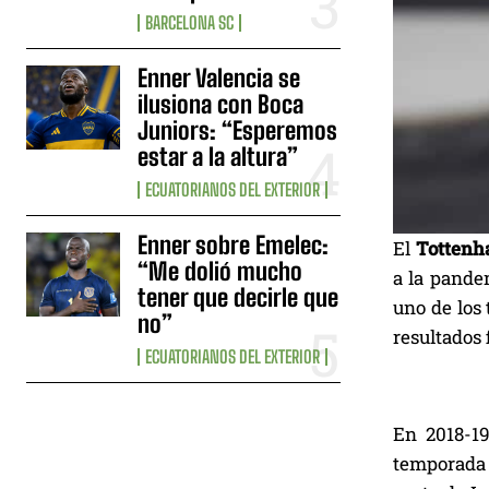
BARCELONA SC
Enner Valencia se
ilusiona con Boca
Juniors: “Esperemos
estar a la altura”
ECUATORIANOS DEL EXTERIOR
Enner sobre Emelec:
El
Totten
“Me dolió mucho
a la pande
tener que decirle que
uno de los 
no”
resultados f
ECUATORIANOS DEL EXTERIOR
En 2018-19
temporada 