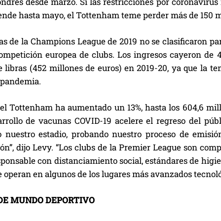
ondres desde marzo. Si las restricciones por coronavirus
ende hasta mayo, el Tottenham teme perder más de 150 mil
tas de la Champions League de 2019 no se clasificaron pa
competición europea de clubs. Los ingresos cayeron de 46
 libras (452 millones de euros) en 2019-20, ya que la te
a pandemia.
el Tottenham ha aumentado un 13%, hasta los 604,6 millo
arrollo de vacunas COVID-19 acelere el regreso del púb
 nuestro estadio, probando nuestro proceso de emisión 
ión”, dijo Levy. “Los clubs de la Premier League son comp
onsable con distanciamiento social, estándares de higien
ue operan en algunos de los lugares más avanzados tecno
DE MUNDO DEPORTIVO