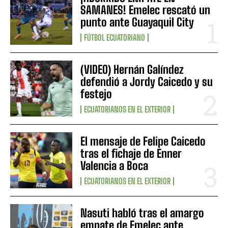
SAMANES! Emelec rescató un
punto ante Guayaquil City
FÚTBOL ECUATORIANO
(VIDEO) Hernán Galíndez
defendió a Jordy Caicedo y su
festejo
ECUATORIANOS EN EL EXTERIOR
El mensaje de Felipe Caicedo
tras el fichaje de Enner
Valencia a Boca
ECUATORIANOS EN EL EXTERIOR
Nasuti habló tras el amargo
empate de Emelec ante