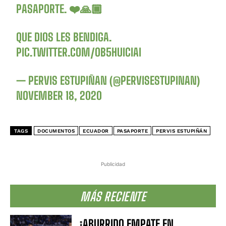
PASAPORTE. ❤️🙏🏾
QUE DIOS LES BENDIGA.
PIC.TWITTER.COM/OB5HUICIAI
— PERVIS ESTUPIÑAN (@PERVISESTUPINAN)
NOVEMBER 18, 2020
TAGS
DOCUMENTOS
ECUADOR
PASAPORTE
PERVIS ESTUPIÑÁN
Publicidad
MÁS RECIENTE
¡ABURRIDO EMPATE EN