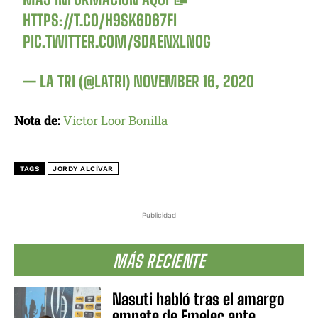
HTTPS://T.CO/H9SK6D67FI
PIC.TWITTER.COM/SDAENXLNOG
— LA TRI (@LATRI)
NOVEMBER 16, 2020
Nota de:
Víctor Loor Bonilla
TAGS
JORDY ALCÍVAR
Publicidad
MÁS RECIENTE
Nasuti habló tras el amargo
empate de Emelec ante