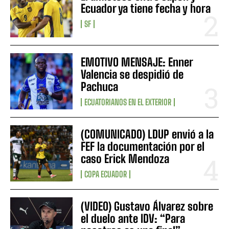
Ecuador ya tiene fecha y hora
SF
EMOTIVO MENSAJE: Enner
Valencia se despidió de
Pachuca
ECUATORIANOS EN EL EXTERIOR
(COMUNICADO) LDUP envió a la
FEF la documentación por el
caso Erick Mendoza
COPA ECUADOR
(VIDEO) Gustavo Álvarez sobre
el duelo ante IDV: “Para