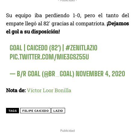
- Publicidad -
Su equipo iba perdiendo 1-0, pero el tanto del
empate llegó al 82′ gracias al compatriota.
¡Dejamos
el gol a su disposición!
GOAL | CAICEDO (82′) |
#ZENITLAZIO
PIC.TWITTER.COM/MIE3GSZ55U
— B/R GOAL (@BR_GOAL)
NOVEMBER 4, 2020
Nota de:
Víctor Loor Bonilla
TAGS
FELIPE CAICEDO
LAZIO
Publicidad