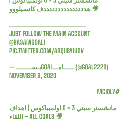
مانشستر سيتي 3 × 0 اولمبياكوس |
هدددددددددددددددف كانسيلووو 🎥
ــــــــــــــــــــــــــــــــــــــــــــ
JUST FOLLOW THE MAIN ACCOUNT
@BASAMGOAL1
PIC.TWITTER.COM/ARQUBY1U0V
— بـســـــــــGOALــــــامـــ (@GOAL2220)
NOVEMBER 3, 2020
#MCIOLY
مانشستر سيتي 3 × 0 اولمبياكوس | اهداف
اللقاء – ALL GOALS 🎥