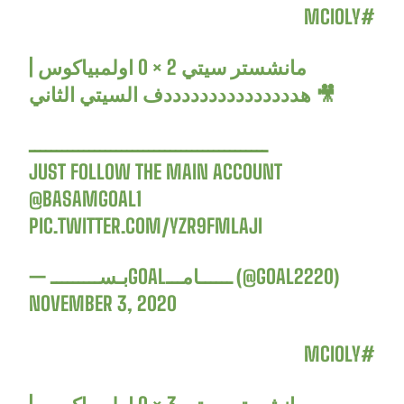
#MCIOLY
مانشستر سيتي 2 × 0 اولمبياكوس |
هدددددددددددددددف السيتي الثاني 🎥
ــــــــــــــــــــــــــــــــــــــــــــ
JUST FOLLOW THE MAIN ACCOUNT
@BASAMGOAL1
PIC.TWITTER.COM/YZR9FMLAJI
— بـســـــــــGOALــــــامـــ (@GOAL2220)
NOVEMBER 3, 2020
#MCIOLY