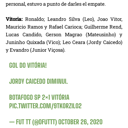
personal, estuvo a punto de darles el empate.
Vitoria:
Ronaldo; Leandro Silva (Leo), Joao Vitor,
Mauricio Ramos y Rafael Carioca; Guilherme Rend,
Lucas Candido, Gerson Magrao (Mateusinho) y
Juninho Quixada (Vico); Leo Ceara (Jordy Caicedo)
y Evandro (Junior Viçosa).
GOL DO VITÓRIA!
JORDY CAICEDO DIMINUI.
BOTAFOGO SP 2×1 VITÓRIA
PIC.TWITTER.COM/9TK0RZIL02
— FUT TT (@OFUTTT)
OCTOBER 26, 2020