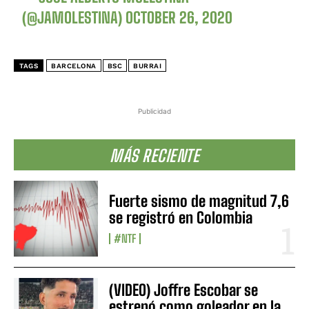
(@JAMOLESTINA)
OCTOBER 26, 2020
TAGS
BARCELONA
BSC
BURRAI
Publicidad
MÁS RECIENTE
Fuerte sismo de magnitud 7,6
se registró en Colombia
#NTF
(VIDEO) Joffre Escobar se
estrenó como goleador en la