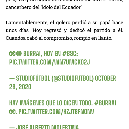
cancerbero del ‘Ídolo del Ecuador’.
Lamentablemente, el golero perdió a su papá hace
unos días. Hoy regresó y dedicó el partido a él.
Cuandoa cabó el compromiso, rompió en llanto.
🧤🟡 BURRAI, HOY EN
#BSC
:
PIC.TWITTER.COM/WN7UMCKO2J
— STUDIOFÚTBOL (@STUDIOFUTBOL)
OCTOBER
26, 2020
HAY IMÁGENES QUE LO DICEN TODO.
#BURRAI
🧤.
PIC.TWITTER.COM/HZJTBFNONV
— JOSÉ ALBERTO MOLESTINA