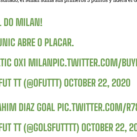
L DO MILAN!
UNIC ABRE O PLACAR.
TIC 0X1 MILAN
PIC.TWITTER.COM/BU
FUT TT (@OFUTTT)
OCTOBER 22, 2020
AHIM DIAZ GOAL
PIC.TWITTER.COM/R7
FUT TT (@GOLSFUTTTT)
OCTOBER 22, 2