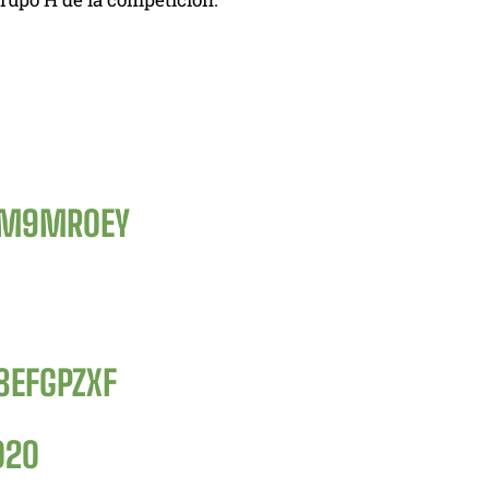
YM9MR0EY
8EFGPZXF
020