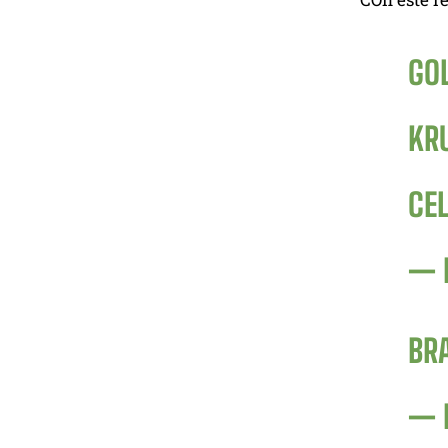
GO
KR
CEL
— 
BR
— 