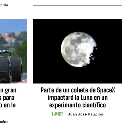
nilla
n gran
Parte de un cohete de SpaceX
s para
impactará la Luna en un
o en la
experimento científico
#NTF
Juan José Palacios
acios