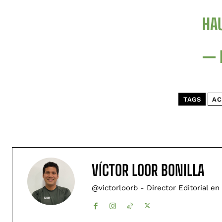
HA
— 
TAGS
AC
VÍCTOR LOOR BONILLA
@victorloorb - Director Editorial en