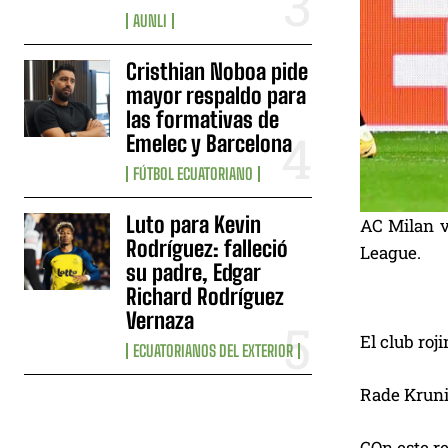
AUNLI
Cristhian Noboa pide
mayor respaldo para
las formativas de
Emelec y Barcelona
FÚTBOL ECUATORIANO
Luto para Kevin
AC Milan v
Rodríguez: falleció
League.
su padre, Edgar
Richard Rodríguez
Vernaza
El club roj
ECUATORIANOS DEL EXTERIOR
Rade Krunic
COn este re