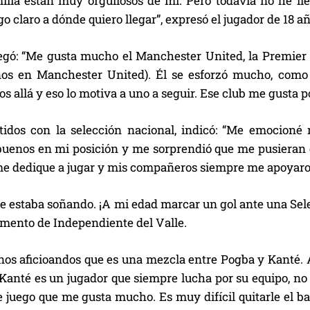
ilia están muy orgullosos de mí. Pero todavía no he ll
o claro a dónde quiero llegar”, expresó el jugador de 18 a
egó: “Me gusta mucho el Manchester United, la Premier
ños en Manchester United). Él se esforzó mucho, como 
 allá y eso lo motiva a uno a seguir. Ese club me gusta po
tidos con la selección nacional, indicó: “Me emocioné
buenos en mi posición y me sorprendió que me pusieran d
me dedique a jugar y mis compañeros siempre me apoyaron
ue estaba soñando. ¡A mi edad marcar un gol ante una Sel
emento de Independiente del Valle.
nos aficioandos que es una mezcla entre Pogba y Kanté. 
Kanté es un jugador que siempre lucha por su equipo, no 
e juego que me gusta mucho. Es muy difícil quitarle el b