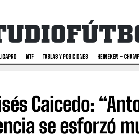
LIGAPRO
NTF
TABLAS Y POSICIONES
HEINEKEN – CHAMP
sés Caicedo: “Ant
encia se esforzó m