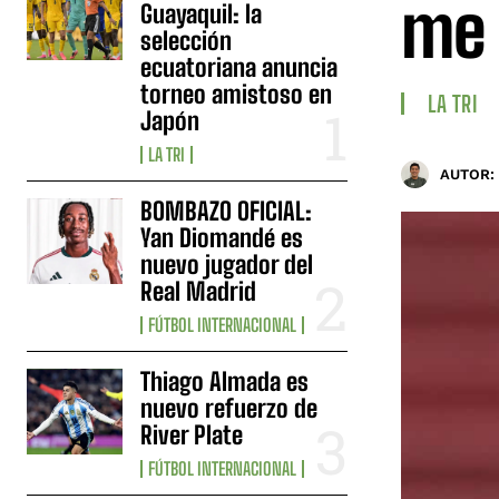
me 
Guayaquil: la
selección
ecuatoriana anuncia
torneo amistoso en
LA TRI
Japón
LA TRI
AUTOR:
BOMBAZO OFICIAL:
Yan Diomandé es
nuevo jugador del
Real Madrid
FÚTBOL INTERNACIONAL
Thiago Almada es
nuevo refuerzo de
River Plate
FÚTBOL INTERNACIONAL