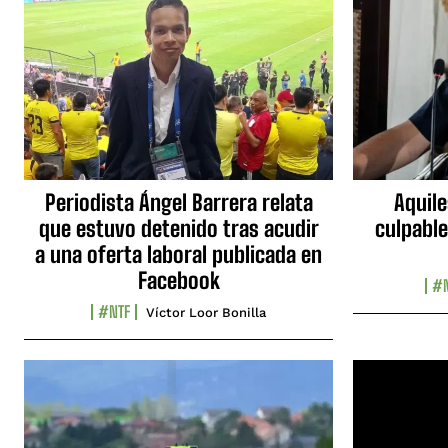
Periodista Ángel Barrera relata
Aquile
que estuvo detenido tras acudir
culpable
a una oferta laboral publicada en
Facebook
#N
#NTF
Víctor Loor Bonilla