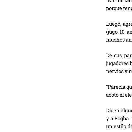
“En mi fam
porque teng
Luego, agr
(jugó 10 a
muchos años
De sus par
jugadores 
nervios y 
“Parecía q
acotó el el
Dicen algu
y a Pogba. 
un estilo d