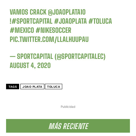
VAMOS CRACK
@JOAOPLATA10
!
#SPORTCAPITAL
#JOAOPLATA
#TOLUCA
#MEXICO
#NIKESOCCER
PIC.TWITTER.COM/LLALHUUPAU
— SPORTCAPITAL (@SPORTCAPITALEC)
AUGUST 4, 2020
TAGS
JOAO PLATA
TOLUCA
Publicidad
MÁS RECIENTE