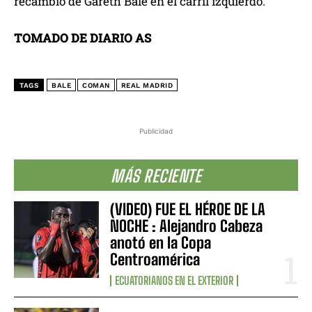
recambio de Gareth Bale en el carril izquierdo.
TOMADO DE DIARIO AS
TAGS
BALE
COMAN
REAL MADRID
Publicidad
MÁS RECIENTE
(VIDEO) FUE EL HÉROE DE LA
NOCHE : Alejandro Cabeza
anotó en la Copa
Centroamérica
ECUATORIANOS EN EL EXTERIOR