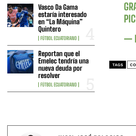
GR
Vasco Da Gama
estaría interesado
PI
en “La Máquina”
Quintero
— 
FÚTBOL ECUATORIANO
Reportan que el
Emelec tendría una
TAGS
CO
nueva deuda por
resolver
FÚTBOL ECUATORIANO