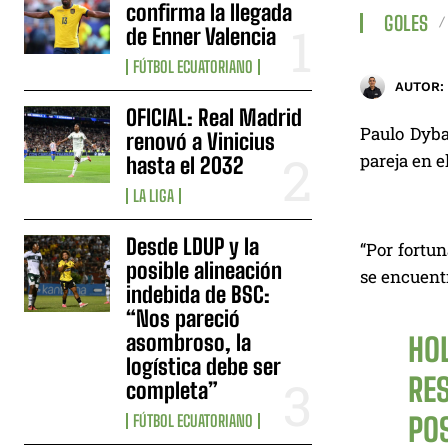
confirma la llegada
GOLES
de Enner Valencia
FÚTBOL ECUATORIANO
AUTOR:
OFICIAL: Real Madrid
Paulo Dybal
renovó a Vinicius
pareja en e
hasta el 2032
LA LIGA
Desde LDUP y la
“Por fortun
posible alineación
se encuentr
indebida de BSC:
“Nos pareció
asombroso, la
HO
logística debe ser
RE
completa”
FÚTBOL ECUATORIANO
PO