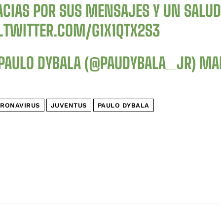
ACIAS POR SUS MENSAJES Y UN SALU
C.TWITTER.COM/G1X1QTX2S3
PAULO DYBALA (@PAUDYBALA_JR)
MAR
RONAVIRUS
JUVENTUS
PAULO DYBALA