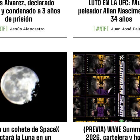
s Álvarez, declarado
LUTO EN LA UFC: Mu
 y condenado a 3 años
peleador Allan Nascime
de prisión
34 años
TF
#NTF
Jesús Alencastro
Juan José Pal
e un cohete de SpaceX
(PREVIA) WWE Summ
ctará la Luna en un
2026, cartelera y h