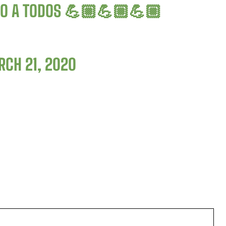
DO A TODOS 💪🏼💪🏼💪🏼
CH 21, 2020