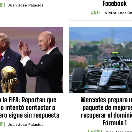
Facebook
TF
Juan José Palacios
#NTF
Víctor Loor Bo
n la FIFA: Reportan que
Mercedes prepara u
no intentó contactar a
paquete de mejora
ero sigue sin respuesta
recuperar el domini
Fórmula 1
TF
Juan José Palacios
#NTF