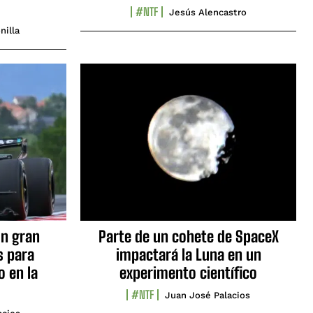
#NTF
Jesús Alencastro
nilla
n gran
Parte de un cohete de SpaceX
s para
impactará la Luna en un
o en la
experimento científico
#NTF
Juan José Palacios