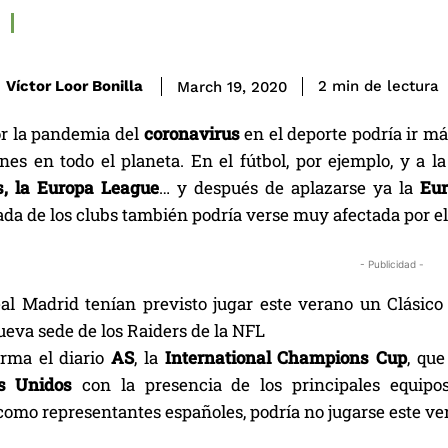
de lectura
Víctor Loor Bonilla
2
min
March 19, 2020
or la pandemia del
coronavirus
en el deporte podría ir má
nes en todo el planeta. En el fútbol, por ejemplo, y a 
, la Europa League
… y después de aplazarse ya la
Eu
da de los clubs también podría verse muy afectada por e
- Publicidad -
al Madrid tenían previsto jugar este verano un Clásico
ueva sede de los Raiders de la NFL
rma el diario
AS
, la
International Champions Cup
, qu
s Unidos
con la presencia de los principales equipo
como representantes españoles, podría no jugarse este ve