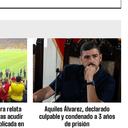
ra relata
Aquiles Álvarez, declarado
as acudir
culpable y condenado a 3 años
blicada en
de prisión