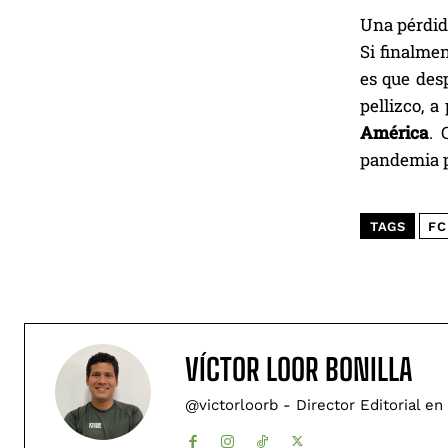
Una pérdid
Si finalme
es que des
pellizco, 
América
. 
pandemia p
TAGS
FC
VÍCTOR LOOR BONILLA
@victorloorb - Director Editorial en