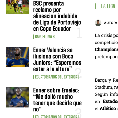
BSC presenta
LA LIGA
reclamo por
alineación indebida
de Liga de Portoviejo
AUTOR:
en Copa Ecuador
La crisis p
BARCELONA SC
competicio
Enner Valencia se
Champions
ilusiona con Boca
pretempora
Juniors: “Esperemos
estar a la altura”
ECUATORIANOS DEL EXTERIOR
Barça y Re
Stadium, n
Enner sobre Emelec:
Según info
“Me dolió mucho
en
Estado
tener que decirle que
el
Atlético
no”
ECUATORIANOS DEL EXTERIOR