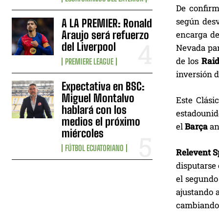
De confirm
según desv
A LA PREMIER: Ronald
Araujo será refuerzo
encarga de
del Liverpool
Nevada par
de los
Raid
PREMIERE LEAGUE
inversión d
Expectativa en BSC:
Miguel Montalvo
Este Clási
hablará con los
estadouni
medios el próximo
el
Barça
an
miércoles
FÚTBOL ECUATORIANO
Relevent S
disputarse 
el segundo
ajustando a
cambiando 