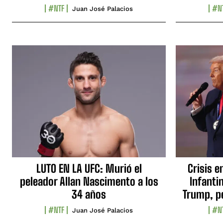
#NTF
#N
Juan José Palacios
LUTO EN LA UFC: Murió el
Crisis e
peleador Allan Nascimento a los
Infanti
34 años
Trump, p
#NTF
#N
Juan José Palacios