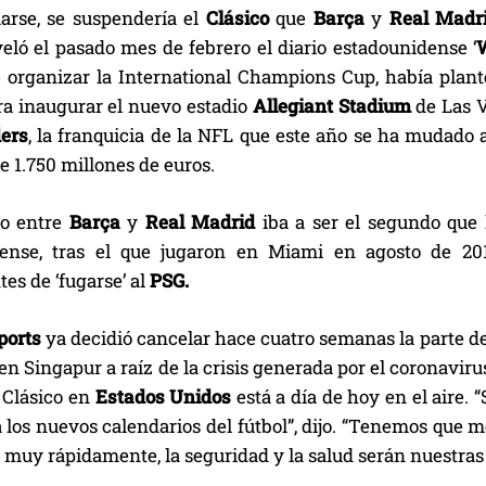
arse, se suspendería el
Clásico
que
Barça
y
Real Madr
eló el pasado mes de febrero el diario estadounidense ‘
 organizar la International Champions Cup, había plant
a inaugurar el nuevo estadio
Allegiant Stadium
de Las V
ers
, la franquicia de la NFL que este año se ha mudado 
e 1.750 millones de euros.
co entre
Barça
y
Real Madrid
iba a ser el segundo que
dense, tras el que jugaron en Miami en agosto de 20
tes de ‘fugarse’ al
PSG.
ports
ya decidió cancelar hace cuatro semanas la parte de
en Singapur a raíz de la crisis generada por el coronavir
 Clásico en
Estados Unidos
está a día de hoy en el aire
 los nuevos calendarios del fútbol”, dijo. “Tenemos que m
muy rápidamente, la seguridad y la salud serán nuestras 