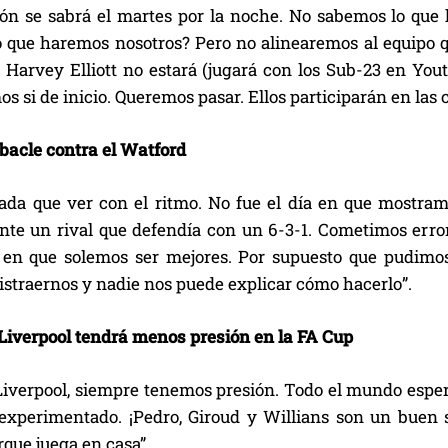
ión se sabrá el martes por la noche. No sabemos lo que 
lo que haremos nosotros? Pero no alinearemos al equipo q
. Harvey Elliott no estará (jugará con los Sub-23 en You
s si de inicio. Queremos pasar. Ellos participarán en las c
ebacle contra el Watford
ada que ver con el ritmo. No fue el día en que mostram
ante un rival que defendía con un 6-3-1. Cometimos error
n que solemos ser mejores. Por supuesto que pudimos
distraernos y nadie nos puede explicar cómo hacerlo”.
l Liverpool tendrá menos presión en la FA Cup
Liverpool, siempre tenemos presión. Todo el mundo espera
experimentado. ¡Pedro, Giroud y Willians son un buen s
rque juega en casa”