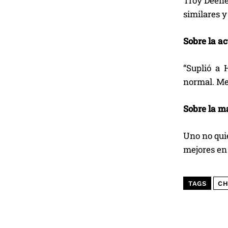
Troy Deeney
similares y 
Sobre la a
“Suplió a 
normal. Me
Sobre la ma
Uno no qui
mejores en 
TAGS
CH