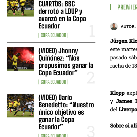
CUARTOS: BSC
PREMIER
derrotó a LDUP y
avanzó en la Copa
Ecuador
AUTOR:
COPA ECUADOR
Jürgen Kl
este marte
(VIDEO) Jhonny
Quiñónez: “Nos
pasado sáb
propusimos ganar la
racha de 18
Copa Ecuador”
COPA ECUADOR
Klopp
expli
(VIDEO) Darío
y
James M
Benedetto: “Nuestro
del
Liverpo
único objetivo es
ganar la Copa
Sobre si al
Ecuador”
COPA ECUADOR