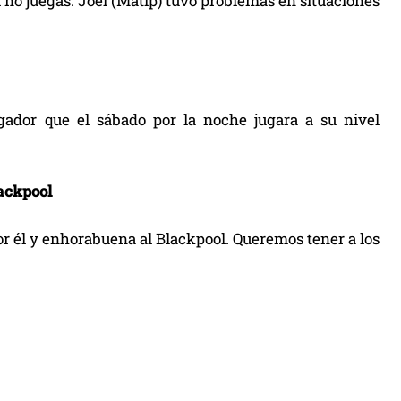
i no juegas. Joel (Matip) tuvo problemas en situaciones
gador que el sábado por la noche jugara a su nivel
lackpool
r él y enhorabuena al Blackpool. Queremos tener a los