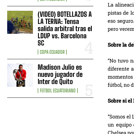
La alineac
pistas de 
(VIDEO) BOTELLAZOS A
LA TERNA: Tensa
eso seguro
salida arbitral tras el
pero veremo
LDUP vs. Barcelona
SC
Sobre la d
COPA ECUADOR
“No tuvo n
Madison Julio es
diferente 
nuevo jugador de
momentos e
Inter de Quito
fútbol, no 
FÚTBOL ECUATORIANO
Sobre si e
“Somos el 
un equipo 
Chelsea po