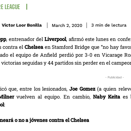
E LEAGUE
de lectura
Víctor Loor Bonilla
3
min
March 2, 2020
opp
, entrenador del
Liverpool
, afirmó este lunes en conf
s contra el
Chelsea
en Stamford Bridge que “no hay favorit
ado el equipo de Anfield perdió por 3-0 en Vicarage Ro
 victorias seguidas y 44 partidos sin perder en el campeo
- Publicidad -
có que, entre los lesionados,
Joe Gomez
(a quien rele
ilner
vuelven al equipo. En cambio,
Naby Keita
es 
ol
:
ineará o no a jóvenes contra el Chelsea