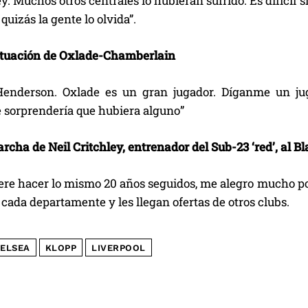
. Muchos otros centrales lo hubieran sufrido. Es difícil s
quizás la gente lo olvida”.
ctuación de Oxlade-Chamberlain
Henderson. Oxlade es un gran jugador. Díganme un ju
 sorprendería que hubiera alguno”
rcha de Neil Critchley, entrenador del Sub-23 ‘red’, al B
ere hacer lo mismo 20 años seguidos, me alegro mucho po
cada departamente y les llegan ofertas de otros clubs.
ELSEA
KLOPP
LIVERPOOL