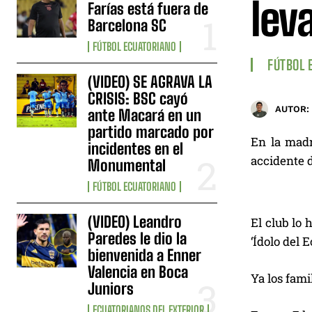
lev
Farías está fuera de
Barcelona SC
FÚTBOL ECUATORIANO
FÚTBOL 
(VIDEO) SE AGRAVA LA
CRISIS: BSC cayó
AUTOR:
ante Macará en un
partido marcado por
En la madr
incidentes en el
accidente 
Monumental
FÚTBOL ECUATORIANO
(VIDEO) Leandro
El club lo 
Paredes le dio la
‘Ídolo del E
bienvenida a Enner
Valencia en Boca
Ya los fami
Juniors
ECUATORIANOS DEL EXTERIOR