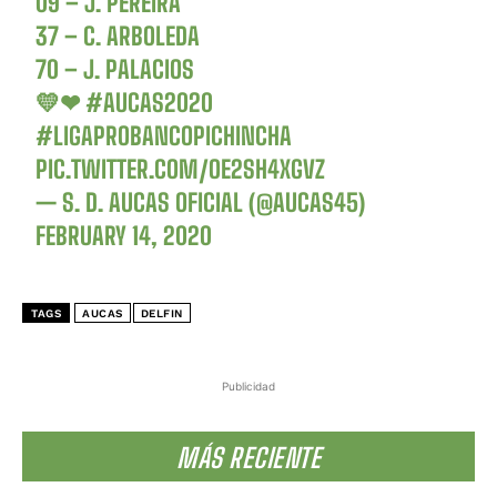
09 – J. PEREIRA
37 – C. ARBOLEDA
70 – J. PALACIOS
💛❤
#AUCAS2020
#LIGAPROBANCOPICHINCHA
PIC.TWITTER.COM/OE2SH4XGVZ
— S. D. AUCAS OFICIAL (@AUCAS45)
FEBRUARY 14, 2020
TAGS
AUCAS
DELFIN
Publicidad
MÁS RECIENTE