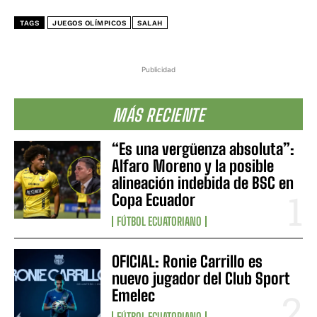
TAGS
JUEGOS OLÍMPICOS
SALAH
Publicidad
MÁS RECIENTE
“Es una vergüenza absoluta”:
Alfaro Moreno y la posible
alineación indebida de BSC en
Copa Ecuador
FÚTBOL ECUATORIANO
OFICIAL: Ronie Carrillo es
nuevo jugador del Club Sport
Emelec
FÚTBOL ECUATORIANO