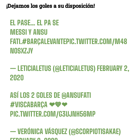
¡Dejamos los goles a su disposición!
EL PASE… EL PA SE
MESSI Y ANSU
FATI.
#BARÇALEVANTE
PIC.TWITTER.COM/M48
NOSXZJY
— LETICIALETUS (@LETICIALETUS)
FEBRUARY 2,
2020
ASÍ LOS 2 GOLES DE
@ANSUFATI
#VISCABARÇA
❤💙❤
PIC.TWITTER.COM/G3UJNH56MP
— VERÓNICA VÁSQUEZ (@SCORPIOTISAKAE)