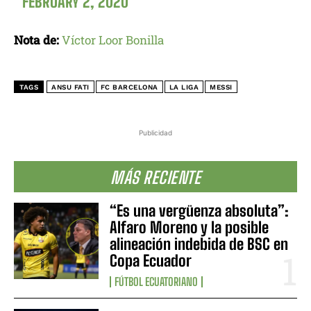
FEBRUARY 2, 2020
Nota de:
Víctor Loor Bonilla
TAGS
ANSU FATI
FC BARCELONA
LA LIGA
MESSI
Publicidad
MÁS RECIENTE
“Es una vergüenza absoluta”:
Alfaro Moreno y la posible
alineación indebida de BSC en
Copa Ecuador
FÚTBOL ECUATORIANO